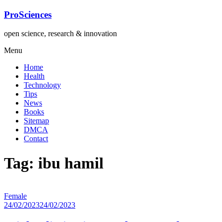
Lompat
ProSciences
ke
konten
open science, research & innovation
Menu
Home
Health
Technology
Tips
News
Books
Sitemap
DMCA
Contact
Tag: ibu hamil
Female
24/02/2023
24/02/2023