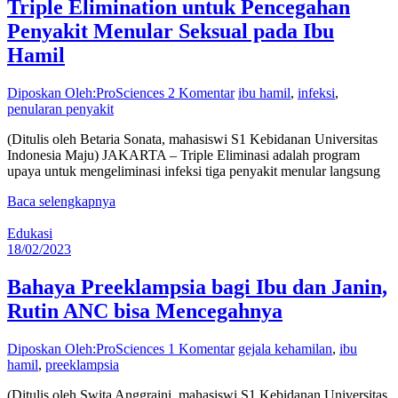
Triple Elimination untuk Pencegahan
Penyakit Menular Seksual pada Ibu
Hamil
Diposkan Oleh:ProSciences
2 Komentar
ibu hamil
,
infeksi
,
penularan penyakit
(Ditulis oleh Betaria Sonata, mahasiswi S1 Kebidanan Universitas
Indonesia Maju) JAKARTA – Triple Eliminasi adalah program
upaya untuk mengeliminasi infeksi tiga penyakit menular langsung
Baca selengkapnya
Edukasi
18/02/2023
Bahaya Preeklampsia bagi Ibu dan Janin,
Rutin ANC bisa Mencegahnya
Diposkan Oleh:ProSciences
1 Komentar
gejala kehamilan
,
ibu
hamil
,
preeklampsia
(Ditulis oleh Swita Anggraini, mahasiswi S1 Kebidanan Universitas