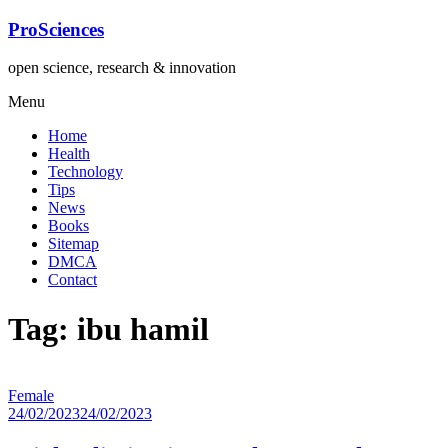
Lompat
ProSciences
ke
konten
open science, research & innovation
Menu
Home
Health
Technology
Tips
News
Books
Sitemap
DMCA
Contact
Tag: ibu hamil
Female
24/02/2023
24/02/2023