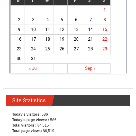
M
T
W
T
F
S
S
1
2
3
4
5
6
7
8
9
10
11
12
13
14
15
16
17
18
19
20
21
22
23
24
25
26
27
28
29
30
31
« Jul
Sep »
Site Statistics
Today's visitors:
586
Today's page views: :
586
Total visitors :
84,515
Total page views:
86,519