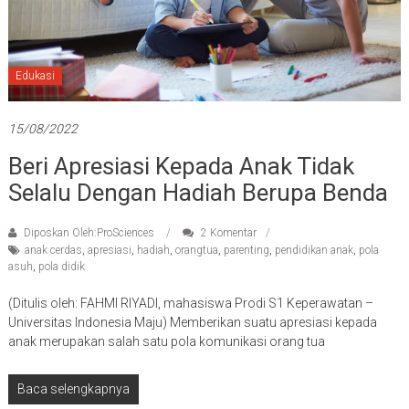
Edukasi
15/08/2022
Beri Apresiasi Kepada Anak Tidak
Selalu Dengan Hadiah Berupa Benda
Diposkan Oleh:ProSciences
2 Komentar
anak cerdas
,
apresiasi
,
hadiah
,
orangtua
,
parenting
,
pendidikan anak
,
pola
asuh
,
pola didik
(Ditulis oleh: FAHMI RIYADI, mahasiswa Prodi S1 Keperawatan –
Universitas Indonesia Maju) Memberikan suatu apresiasi kepada
anak merupakan salah satu pola komunikasi orang tua
Baca selengkapnya