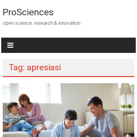
Lompat
ke
ProSciences
konten
open science, research & innovation
Tag: apresiasi