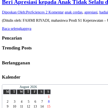
Beri Apresiasi kepada Anak Tidak Selalu
Diposkan Oleh:ProSciences
2 Komentar
anak cerdas
,
apresiasi
,
hadia
(Ditulis oleh: FAHMI RIYADI, mahasiswa Prodi S1 Keperawatan – Un
Baca selengkapnya
Pencarian
Trending Posts
Berlangganan
Kalender
August 2026
M
T
W
T
F
S
S
1
2
3
4
5
6
7
8
9
10
11
12
13
14
15