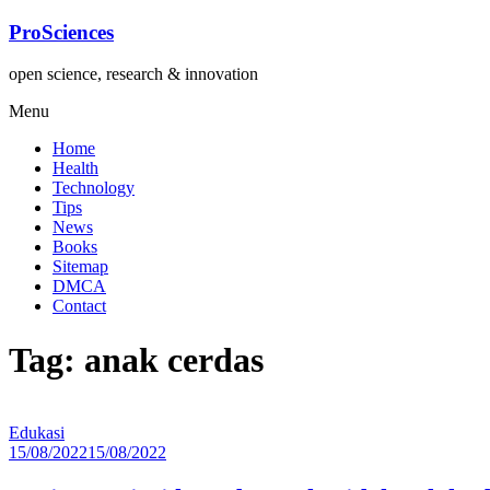
Lompat
ProSciences
ke
konten
open science, research & innovation
Menu
Home
Health
Technology
Tips
News
Books
Sitemap
DMCA
Contact
Tag: anak cerdas
Edukasi
15/08/2022
15/08/2022