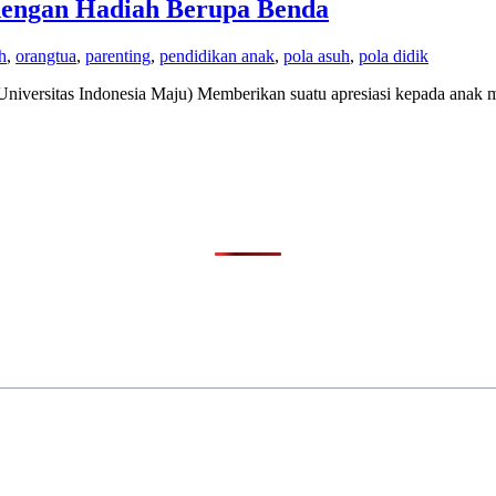
 dengan Hadiah Berupa Benda
h
,
orangtua
,
parenting
,
pendidikan anak
,
pola asuh
,
pola didik
iversitas Indonesia Maju) Memberikan suatu apresiasi kepada anak me