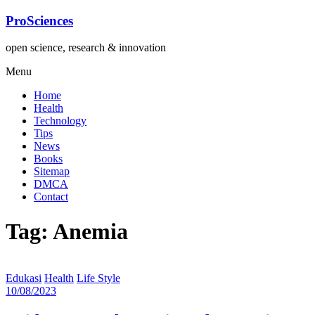
Lompat
ProSciences
ke
konten
open science, research & innovation
Menu
Home
Health
Technology
Tips
News
Books
Sitemap
DMCA
Contact
Tag: Anemia
Edukasi
Health
Life Style
10/08/2023