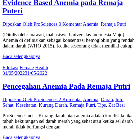
Evidence Based Anemia pada Remaja
Puteri
Diposkan Oleh:ProSciences
0 Komentar
Anemia
,
Remaja Putri
(Ditulis oleh: Inawati, mahasiswa Universitas Indonesia Maju)
Anemia di definisikan sebagai konsentrasi hemoglobin yang rendah
dalam darah (WHO 2015). Ketika seseorang tidak memiliki cukup
Baca selengkapnya
Edukasi
Female
Health
31/05/2022
31/05/2022
Pencegahan Anemia Pada Remaja Putri
Diposkan Oleh:ProSciences
2 Komentar
Anemia
,
Darah
,
Info
Sehat
,
Kesehatan
,
Kurang Darah
,
Remaja Putri
,
Tips
,
Zat Besi
ProSciences.net – Kurang darah atau anemia adalah kondisi ketika
tubuh kekurangan sel darah merah yang sehat atau ketika sel darah
merah tidak berfungsi dengan
Baca selengkapnya