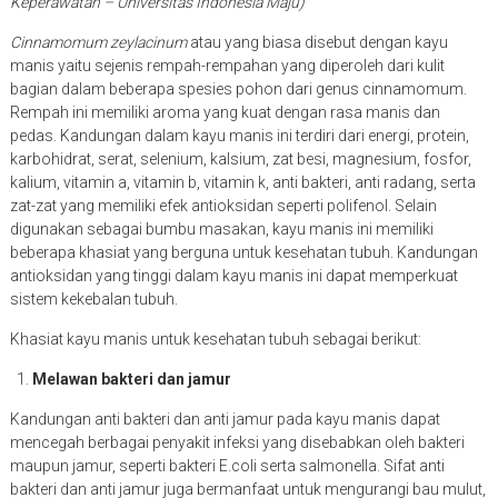
Keperawatan – Universitas Indonesia Maju)
Cinnamomum zeylacinum
atau yang biasa disebut dengan kayu
manis yaitu sejenis rempah-rempahan yang diperoleh dari kulit
bagian dalam beberapa spesies pohon dari genus cinnamomum.
Rempah ini memiliki aroma yang kuat dengan rasa manis dan
pedas. Kandungan dalam kayu manis ini terdiri dari energi, protein,
karbohidrat, serat, selenium, kalsium, zat besi, magnesium, fosfor,
kalium, vitamin a, vitamin b, vitamin k, anti bakteri, anti radang, serta
zat-zat yang memiliki efek antioksidan seperti polifenol. Selain
digunakan sebagai bumbu masakan, kayu manis ini memiliki
beberapa khasiat yang berguna untuk kesehatan tubuh. Kandungan
antioksidan yang tinggi dalam kayu manis ini dapat memperkuat
sistem kekebalan tubuh.
Khasiat kayu manis untuk kesehatan tubuh sebagai berikut:
Melawan bakteri dan jamur
Kandungan anti bakteri dan anti jamur pada kayu manis dapat
mencegah berbagai penyakit infeksi yang disebabkan oleh bakteri
maupun jamur, seperti bakteri E.coli serta salmonella. Sifat anti
bakteri dan anti jamur juga bermanfaat untuk mengurangi bau mulut,