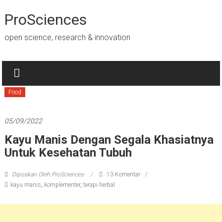
Lompat
ke
ProSciences
konten
open science, research & innovation
Food
05/09/2022
Kayu Manis Dengan Segala Khasiatnya
Untuk Kesehatan Tubuh
Diposkan Oleh:ProSciences
13 Komentar
kayu manis
,
komplementer
,
terapi herbal