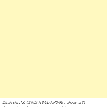
(Ditulis oleh:
NOVIE INDAH WULANNDARI
, mahasiswa S1