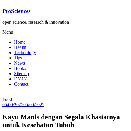
Lompat
ke
ProSciences
konten
open science, research & innovation
Menu
Home
Health
Technology
Tips
News
Books
Sitemap
DMCA
Contact
Food
05/09/2022
05/09/2022
Kayu Manis dengan Segala Khasiatnya
untuk Kesehatan Tubuh