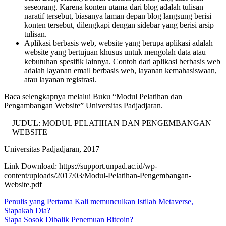
seseorang. Karena konten utama dari blog adalah tulisan
naratif tersebut, biasanya laman depan blog langsung berisi
konten tersebut, dilengkapi dengan sidebar yang berisi arsip
tulisan.
Aplikasi berbasis web, website yang berupa aplikasi adalah
website yang bertujuan khusus untuk mengolah data atau
kebutuhan spesifik lainnya. Contoh dari aplikasi berbasis web
adalah layanan email berbasis web, layanan kemahasiswaan,
atau layanan registrasi.
Baca selengkapnya melalui Buku “Modul Pelatihan dan
Pengambangan Website” Universitas Padjadjaran.
JUDUL: MODUL PELATIHAN DAN PENGEMBANGAN
WEBSITE
Universitas Padjadjaran, 2017
Link Download: https://support.unpad.ac.id/wp-
content/uploads/2017/03/Modul-Pelatihan-Pengembangan-
Website.pdf
Navigasi
Penulis yang Pertama Kali memunculkan Istilah Metaverse,
Siapakah Dia?
pos
Siapa Sosok Dibalik Penemuan Bitcoin?