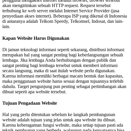
pengguna mengakses internet melalui browser, browser tersebut
akan mengirimkan sebuah HTTP request. Request tersebut
terhubung ke web server melalui Internet Service Provider (jasa
penyediaan akses internet). Beberapa ISP yang dikenal di Indonesia
di antaranya adalah Telkom Speedy, Telkomsel, Indosat, dan lain-
lain.
Kapan Website Harus Digunakan
Di jaman teknologi informasi seperti sekarang, distribusi informasi
merupakan hal yang sangat penting bagi keberlangsungan sebuah
lembaga. Jika lembaga Anda berhubungan dengan publik dan
sangat penting bagi lembaga tersebut untuk memberi informasi
secara langsung, maka di saat itulah website perlu digunakan.
Karena informasi memiliki berbagai macam bentuk dan kapasitas,
maka penggunaan website harus sesuai dengan tujuannya terlebih
dahulu. Target pengunjung pun penting sebagai pertimbangan akan
dibuat seperti apa website tersebut.
Tujuan Pengadaan Website
Hal yang perlu ditentukan sebelum ke langkah pembangunan
website adalah tujuan yang jelas untuk apa website itu dibuat.
Karena keberagaman fungsi website, maka setiap tujuan pasti ada
teknik pembuatan yang berbeda, walaupun pada kenyataanya bisa