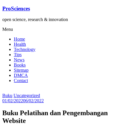
Lompat
ProSciences
ke
konten
open science, research & innovation
Menu
Home
Health
Technology
Tips
News
Books
Sitemap
DMCA
Contact
Buku
Uncategorized
01/02/2022
06/02/2022
Buku Pelatihan dan Pengembangan
Website