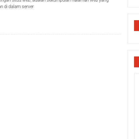
a dengan situs web, adalah sekumpulan halaman web yang
n di dalam server