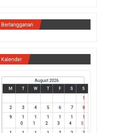
Berlangganan
Kalender
August 2026
M
T
W
T
F
S
S
1
2
3
4
5
6
7
8
9
1
1
1
1
1
1
0
1
2
3
4
5
1
1
1
1
2
2
2