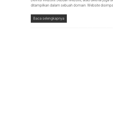
Definisi Website Sebuah website, atau dikenal jug
ditampilkan dalam sebuah domain. Website disimpa
Baca selengkapnya