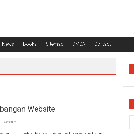
News
Books
Sitemap
DMCA
Contact
mbangan Website
u
,
website