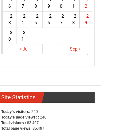
6
7
8
9
0
1
2
2
2
2
2
2
2
2
3
4
5
6
7
8
9
3
3
0
1
« Jul
Sep »
Site Statistics
Today's visitors:
240
Today's page views: :
240
Total visitors :
83,497
Total page views:
85,497