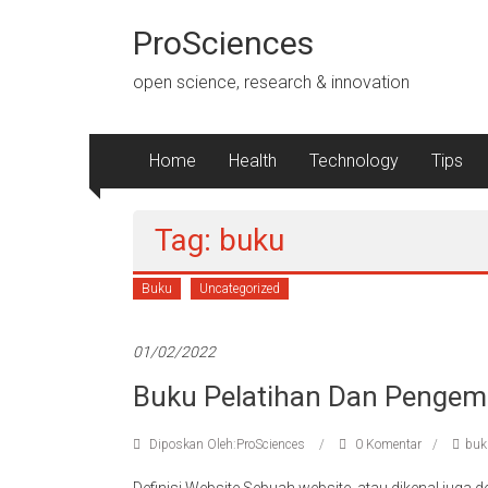
Lompat
ke
ProSciences
konten
open science, research & innovation
Home
Health
Technology
Tips
Tag: buku
Buku
Uncategorized
01/02/2022
Buku Pelatihan Dan Penge
Diposkan Oleh:ProSciences
0 Komentar
buk