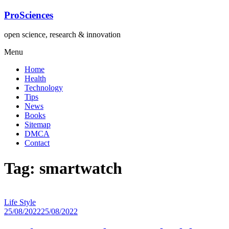
Lompat
ProSciences
ke
konten
open science, research & innovation
Menu
Home
Health
Technology
Tips
News
Books
Sitemap
DMCA
Contact
Tag: smartwatch
Life Style
25/08/2022
25/08/2022