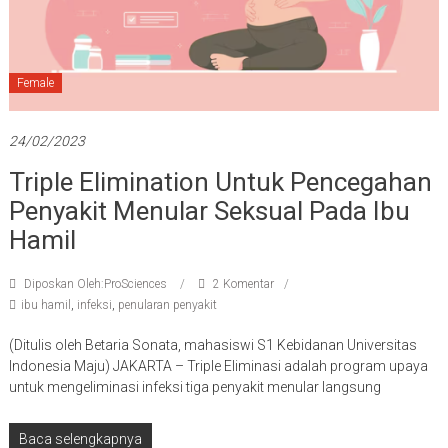
Female
24/02/2023
Triple Elimination Untuk Pencegahan
Penyakit Menular Seksual Pada Ibu
Hamil
Diposkan Oleh:ProSciences
2 Komentar
ibu hamil
,
infeksi
,
penularan penyakit
(Ditulis oleh Betaria Sonata, mahasiswi S1 Kebidanan Universitas
Indonesia Maju) JAKARTA – Triple Eliminasi adalah program upaya
untuk mengeliminasi infeksi tiga penyakit menular langsung
Baca selengkapnya