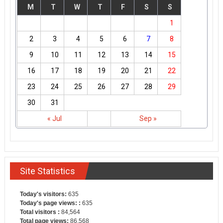
M
T
W
T
F
S
S
1
2
3
4
5
6
7
8
9
10
11
12
13
14
15
16
17
18
19
20
21
22
23
24
25
26
27
28
29
30
31
« Jul
Sep »
Site Statistics
Today's visitors:
635
Today's page views: :
635
Total visitors :
84,564
Total page views:
86,568