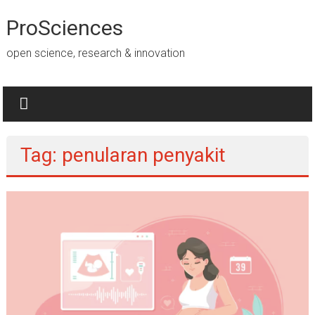
Lompat
ke
ProSciences
konten
open science, research & innovation
Tag: penularan penyakit