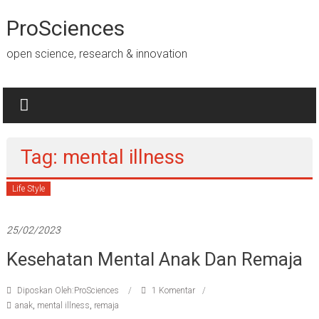
Lompat
ke
ProSciences
konten
open science, research & innovation
Tag: mental illness
Life Style
25/02/2023
Kesehatan Mental Anak Dan Remaja
Diposkan Oleh:ProSciences
1 Komentar
anak
,
mental illness
,
remaja