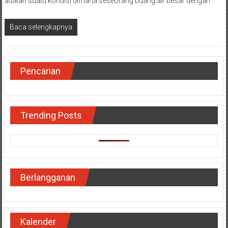
adalah suatu kondisi dimana seseorang buang air besar dengan
Baca selengkapnya
Pencarian
Trending Posts
Berlangganan
Kalender