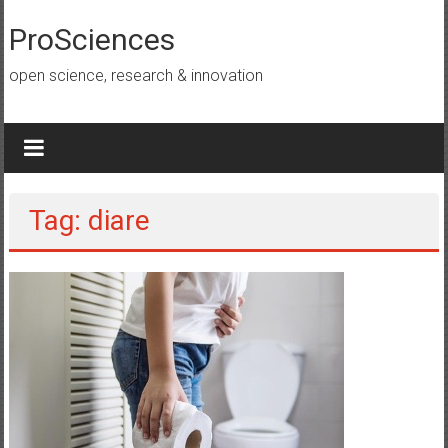
Lompat
ke
ProSciences
konten
open science, research & innovation
Tag: diare