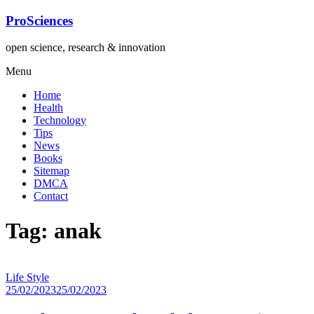
Lompat
ProSciences
ke
konten
open science, research & innovation
Menu
Home
Health
Technology
Tips
News
Books
Sitemap
DMCA
Contact
Tag: anak
Life Style
25/02/2023
25/02/2023