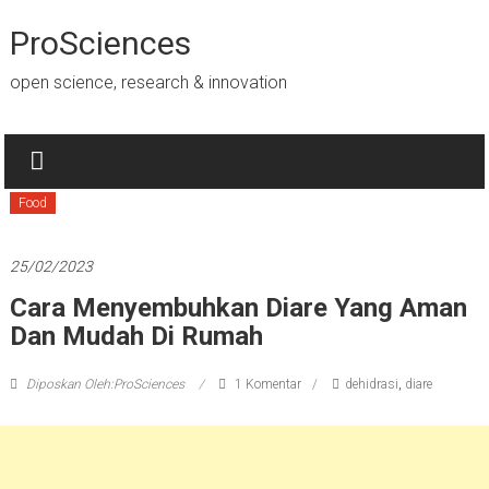
Lompat
ke
ProSciences
konten
open science, research & innovation
Food
25/02/2023
Cara Menyembuhkan Diare Yang Aman
Dan Mudah Di Rumah
Diposkan Oleh:ProSciences
1 Komentar
dehidrasi
,
diare