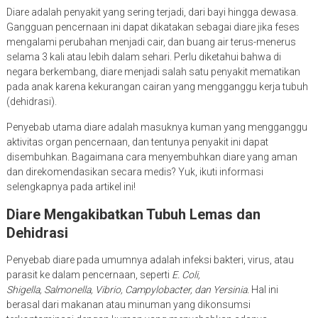
Diare adalah penyakit yang sering terjadi, dari bayi hingga dewasa.
Gangguan pencernaan ini dapat dikatakan sebagai diare jika feses
mengalami perubahan menjadi cair, dan buang air terus-menerus
selama 3 kali atau lebih dalam sehari. Perlu diketahui bahwa di
negara berkembang, diare menjadi salah satu penyakit mematikan
pada anak karena kekurangan cairan yang mengganggu kerja tubuh
(dehidrasi).
Penyebab utama diare adalah masuknya kuman yang mengganggu
aktivitas organ pencernaan, dan tentunya penyakit ini dapat
disembuhkan. Bagaimana cara menyembuhkan diare yang aman
dan direkomendasikan secara medis? Yuk, ikuti informasi
selengkapnya pada artikel ini!
Diare Mengakibatkan Tubuh Lemas dan
Dehidrasi
Penyebab diare pada umumnya adalah infeksi bakteri, virus, atau
parasit ke dalam pencernaan, seperti
E. Coli,
Shigella, Salmonella, Vibrio, Campylobacter, dan Yersinia.
Hal ini
berasal dari makanan atau minuman yang dikonsumsi