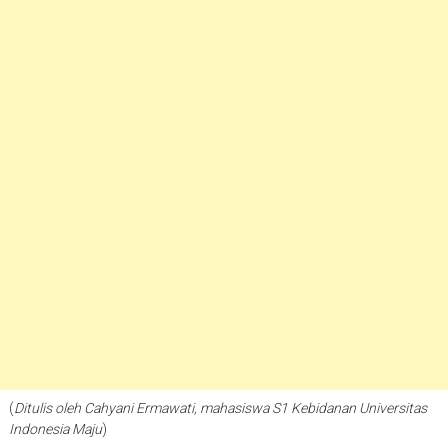
(
Ditulis oleh Cahyani Ermawati, mahasiswa S1 Kebidanan Universitas
Indonesia Maju
)