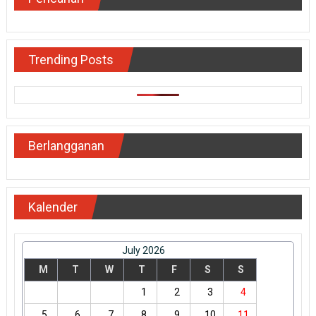
Trending Posts
Berlangganan
Kalender
July 2026
M
T
W
T
F
S
S
1
2
3
4
5
6
7
8
9
10
11