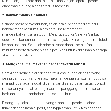
Kemudian, aduk rata dan minum setiap 2-4 jam apabila penderita
diare masih buang air besar terus menerus.
2. Banyak minum air mineral
Selama masa penyembuhan, selain oralit, penderita diare perlu
banyak mengkonsumsi air mineral untuk membantu
mengembalikan cairan tubuh. Menurut studi di Amerika Serikat,
diperlukan konsumsi air mineral sebanyak 2-3 liter agar cairan tubuh
kembali normal. Selain air mineral, Anda dapat memanfaatkan
minuman isotonik yang biasa diperlukan untuk kebutuhan olahraga
atau jus buah alami.
3. Mengkonsumsi makanan dengan tekstur lembut
Saat Anda sedang diare dengan frekuensi buang air besar yang
sering dan tubuh yang lemas, makanan dengan tekstur lembut bisa
menjadi opsi agar mudah dicerna dan diserap dalam usus. Contoh
makanannya adalah pisang, nasi, roti panggang, atau makanan
berkuah dengan tambahan jahe sebagai bumbu.
Pisang kaya akan potasium yang aman bagi penderita diare, dan
tidak bertahan lama di perut, sehingga aman untuk terhindar dari