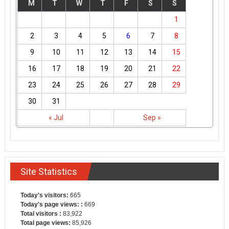
M
T
W
T
F
S
S
1
2
3
4
5
6
7
8
9
10
11
12
13
14
15
16
17
18
19
20
21
22
23
24
25
26
27
28
29
30
31
« Jul
Sep »
Site Statistics
Today's visitors:
665
Today's page views: :
669
Total visitors :
83,922
Total page views:
85,926