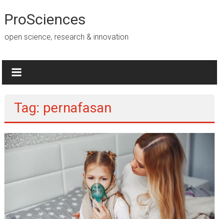
Lompat
ke
ProSciences
konten
open science, research & innovation
Tag: pernafasan