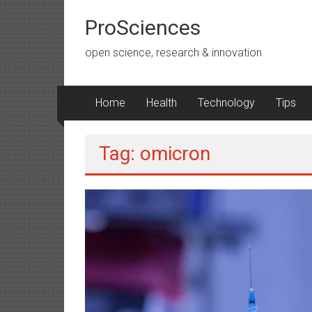
Lompat
ke
ProSciences
konten
open science, research & innovation
Home
Health
Technology
Tips
Tag: omicron