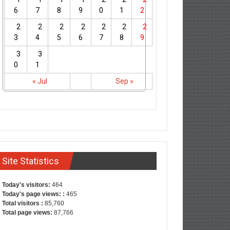
6
7
8
9
0
1
2
2
2
2
2
2
2
2
3
4
5
6
7
8
9
3
3
0
1
« Jul
Sep »
Site Statistics
Today's visitors:
464
Today's page views: :
465
Total visitors :
85,760
Total page views:
87,766