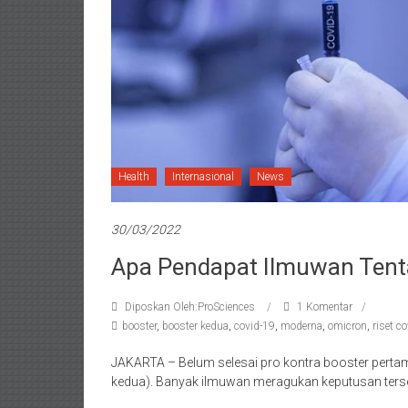
Health
Internasional
News
30/03/2022
Apa Pendapat Ilmuwan Tent
Diposkan Oleh:ProSciences
1 Komentar
booster
,
booster kedua
,
covid-19
,
moderna
,
omicron
,
riset c
JAKARTA – Belum selesai pro kontra booster perta
kedua). Banyak ilmuwan meragukan keputusan ters