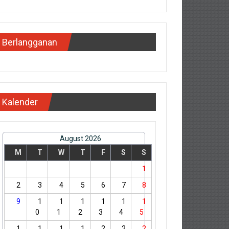
Berlangganan
Kalender
August 2026
M
T
W
T
F
S
S
1
2
3
4
5
6
7
8
9
1
1
1
1
1
1
0
1
2
3
4
5
1
1
1
1
2
2
2