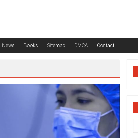
News
Books
Sitemap
DMCA
Contact