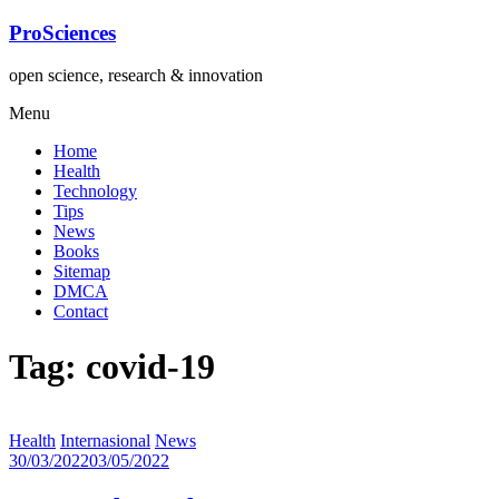
Lompat
ProSciences
ke
konten
open science, research & innovation
Menu
Home
Health
Technology
Tips
News
Books
Sitemap
DMCA
Contact
Tag: covid-19
Health
Internasional
News
30/03/2022
03/05/2022