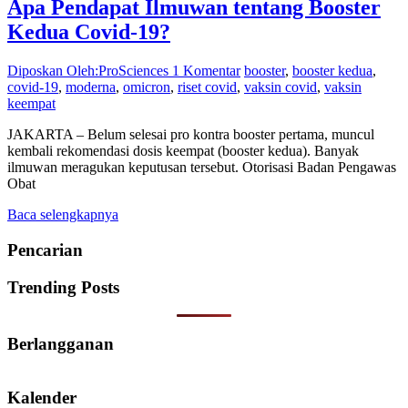
Apa Pendapat Ilmuwan tentang Booster
Kedua Covid-19?
Diposkan Oleh:ProSciences
1 Komentar
booster
,
booster kedua
,
covid-19
,
moderna
,
omicron
,
riset covid
,
vaksin covid
,
vaksin
keempat
JAKARTA – Belum selesai pro kontra booster pertama, muncul
kembali rekomendasi dosis keempat (booster kedua). Banyak
ilmuwan meragukan keputusan tersebut. Otorisasi Badan Pengawas
Obat
Baca selengkapnya
Pencarian
Trending Posts
Berlangganan
Kalender