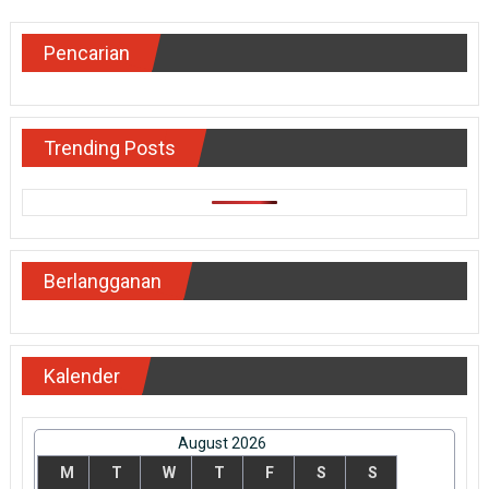
Pencarian
Trending Posts
Berlangganan
Kalender
August 2026
M
T
W
T
F
S
S