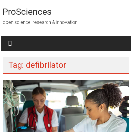
Lompat
ke
ProSciences
konten
open science, research & innovation
Tag: defibrilator