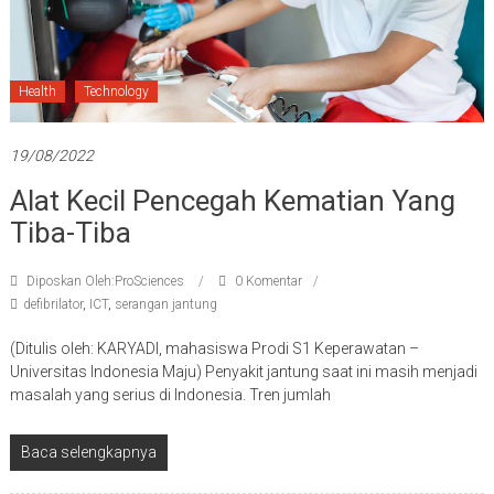
Health
Technology
19/08/2022
Alat Kecil Pencegah Kematian Yang
Tiba-Tiba
Diposkan Oleh:ProSciences
0 Komentar
defibrilator
,
ICT
,
serangan jantung
(Ditulis oleh: KARYADI, mahasiswa Prodi S1 Keperawatan –
Universitas Indonesia Maju) Penyakit jantung saat ini masih menjadi
masalah yang serius di Indonesia. Tren jumlah
Baca selengkapnya