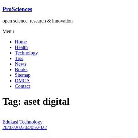
Lompat
ProSciences
ke
konten
open science, research & innovation
Menu
Home
Health
Technology
Tips
News
Books
Sitemap
DMCA
Contact
Tag: aset digital
Edukasi
Technology
20/03/2022
04/05/2022