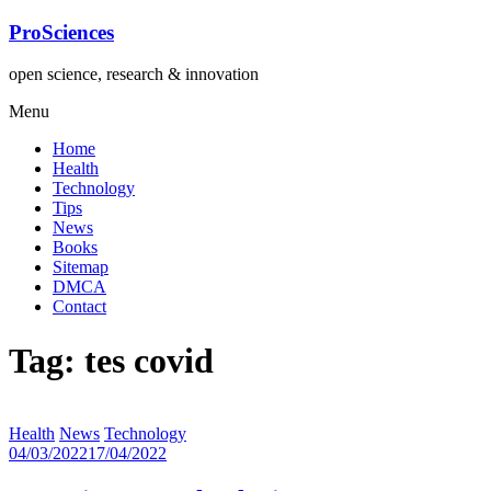
Lompat
ProSciences
ke
konten
open science, research & innovation
Menu
Home
Health
Technology
Tips
News
Books
Sitemap
DMCA
Contact
Tag: tes covid
Health
News
Technology
04/03/2022
17/04/2022