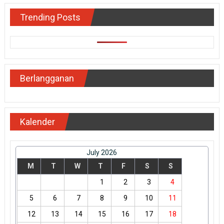
Trending Posts
Berlangganan
Kalender
July 2026
M
T
W
T
F
S
S
1
2
3
4
5
6
7
8
9
10
11
12
13
14
15
16
17
18