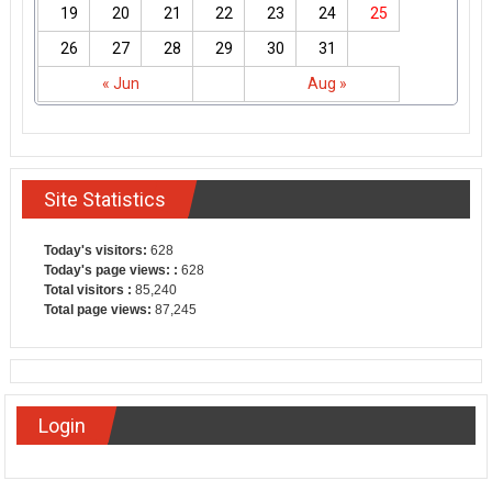
19
20
21
22
23
24
25
26
27
28
29
30
31
« Jun
Aug »
Site Statistics
Today's visitors:
628
Today's page views: :
628
Total visitors :
85,240
Total page views:
87,245
Login