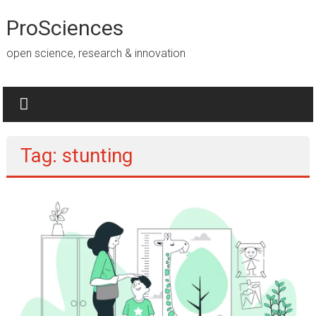
Lompat
ke
ProSciences
konten
open science, research & innovation
Tag: stunting