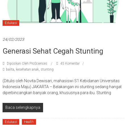
Edukasi
24/02/2023
Generasi Sehat Cegah Stunting
Diposkan Oleh:ProSciences
45 Komentar
balita
,
kesehatan anak
,
stunting
(Ditulis oleh Novita Dewisari, mahasiswi S1 Kebidanan Universitas
Indonesia Maju) JAKARTA – Belakangan ini stunting sedang hangat
diperbincangkan banyak orang, khususnya para ibu. Stunting
Baca selengkapnya
Edukasi
Health