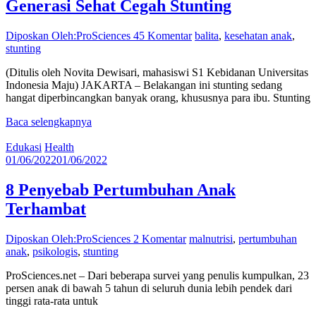
Generasi Sehat Cegah Stunting
Diposkan Oleh:ProSciences
45 Komentar
balita
,
kesehatan anak
,
stunting
(Ditulis oleh Novita Dewisari, mahasiswi S1 Kebidanan Universitas
Indonesia Maju) JAKARTA – Belakangan ini stunting sedang
hangat diperbincangkan banyak orang, khususnya para ibu. Stunting
Baca selengkapnya
Edukasi
Health
01/06/2022
01/06/2022
8 Penyebab Pertumbuhan Anak
Terhambat
Diposkan Oleh:ProSciences
2 Komentar
malnutrisi
,
pertumbuhan
anak
,
psikologis
,
stunting
ProSciences.net – Dari beberapa survei yang penulis kumpulkan, 23
persen anak di bawah 5 tahun di seluruh dunia lebih pendek dari
tinggi rata-rata untuk