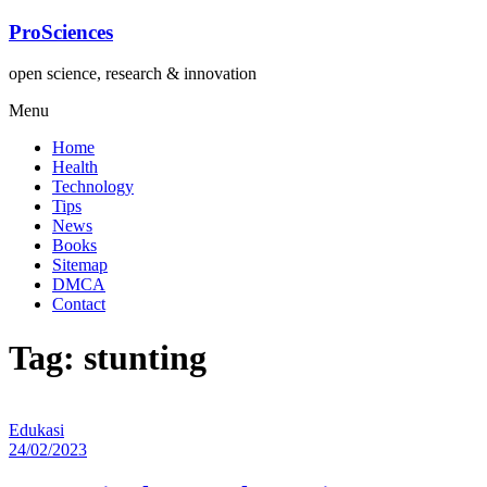
Lompat
ProSciences
ke
konten
open science, research & innovation
Menu
Home
Health
Technology
Tips
News
Books
Sitemap
DMCA
Contact
Tag: stunting
Edukasi
24/02/2023