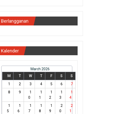
Berlangganan
Kalender
March 2026
M
T
W
T
F
S
S
1
2
3
4
5
6
7
8
9
1
1
1
1
1
0
1
2
3
4
1
1
1
1
1
2
2
5
6
7
8
9
0
1