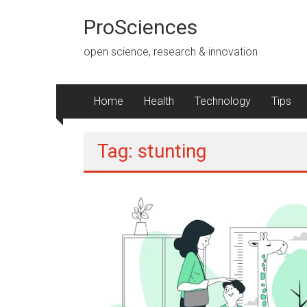
Lompat
ke
ProSciences
konten
open science, research & innovation
Home
Health
Technology
Tips
Tag: stunting