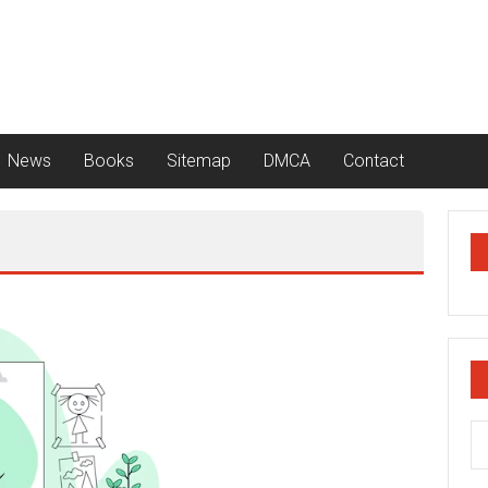
News
Books
Sitemap
DMCA
Contact