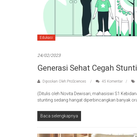
Edukasi
24/02/2023
Generasi Sehat Cegah Stunt
Diposkan Oleh:ProSciences
45 Komentar
(Ditulis oleh Novita Dewisari, mahasiswi S1 Kebida
stunting sedang hangat diperbincangkan banyak ora
Baca selengkapnya