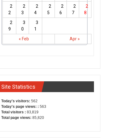
2
2
2
2
2
2
2
2
3
4
5
6
7
8
2
3
3
9
0
1
« Feb
Apr »
Site Statistics
Today's visitors:
562
Today's page views: :
563
Total visitors :
83,819
Total page views:
85,820