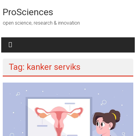
Lompat
ke
ProSciences
konten
open science, research & innovation
Tag: kanker serviks