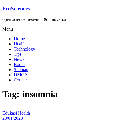
Lompat
ProSciences
ke
konten
open science, research & innovation
Menu
Home
Health
Technology
Tips
News
Books
Sitemap
DMCA
Contact
Tag: insomnia
Edukasi
Health
23/01/2023