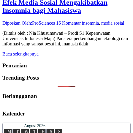
Efek Media Sosial Mengakibatkan
Insomnia bagi Mahasiswa
Diposkan Oleh:ProSciences
16 Komentar
insomnia
,
media sosial
(Ditulis oleh : Nia Khusumawati – Prodi S1 Keperawatan
Universitas Indonesia Maju) Pada era perkembangan teknologi dan
informasi yang sangat pesat ini, manusia tidak
Baca selengkapnya
Pencarian
Trending Posts
Berlangganan
Kalender
August 2026
M
T
W
T
F
S
S