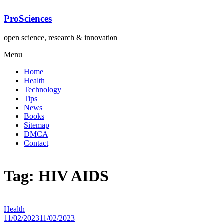
Lompat
ke
ProSciences
konten
open science, research & innovation
Menu
Home
Health
Technology
Tips
News
Books
Sitemap
DMCA
Contact
Tag: HIV AIDS
Health
11/02/2023
11/02/2023