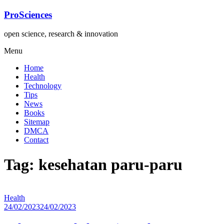
Lompat
ProSciences
ke
konten
open science, research & innovation
Menu
Home
Health
Technology
Tips
News
Books
Sitemap
DMCA
Contact
Tag: kesehatan paru-paru
Health
24/02/2023
24/02/2023