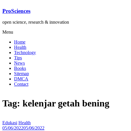
Lompat
ke
ProSciences
konten
open science, research & innovation
Menu
Home
Health
Technology
Tips
News
Books
Sitemap
DMCA
Contact
Tag: kelenjar getah bening
Edukasi
Health
05/06/2022
05/06/2022