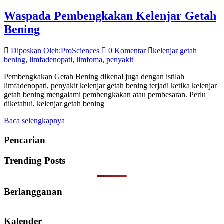
Waspada Pembengkakan Kelenjar Getah
Bening
Diposkan Oleh:ProSciences
0 Komentar
kelenjar getah
bening
,
limfadenopati
,
limfoma
,
penyakit
Pembengkakan Getah Bening dikenal juga dengan istilah
limfadenopati, penyakit kelenjar getah bening terjadi ketika kelenjar
getah bening mengalami pembengkakan atau pembesaran. Perlu
diketahui, kelenjar getah bening
Baca selengkapnya
Pencarian
Trending Posts
Berlangganan
Kalender