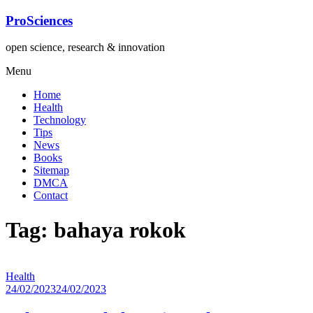
Lompat
ProSciences
ke
konten
open science, research & innovation
Menu
Home
Health
Technology
Tips
News
Books
Sitemap
DMCA
Contact
Tag: bahaya rokok
Health
24/02/2023
24/02/2023